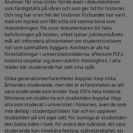
Alumner får sina röster hörda även i dokumentären
som färdigställs på våren och som ger tid för historier.
Och nog har vi en hel del historier. Förbundet har varit
med om mycket och fått sitta vid samma bord som
statsledningen. Yle visar dokumentären till hela
befolkningen på hösten, vilket tjänar jubileumsårets
mål att informera allmänheten om studentrörelsens
roll som samhällets byggare. Avsikten är att ha
föreställningar i universitetsstäderna, eftersom FSF:s
historia utspelar sig även utanför Helsingfors, i alla
städer där studerande har satt sina spår.
Olika generationserfarenheter kopplar ihop olika
årtiondes studerande, men det är erfarenheten av att
vara studerande som binder ihop FSF:s hela historia.
Minnena om studierna och studietiden kopplar ihop
alla som studerat i universitet i historien, även de som
inte deltog i studentpolitiken. Var och en upplever
studietiden på sitt eget sätt. För somliga är studietiden
den bästa tiden i livet, för andra den svåraste. Att vara
studerande kan innebära festyra, självständighet, en