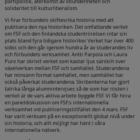
partipolitik, återkomst av obundenheten och
solidaritet till kulturliberalism.
Vi firar förbundets skiftesrika historia med att
publicera den nya historiken. Det omfattande verket
om FSF och den finländska studentrörelsen intar sin
plats bland fyra tidigare historiker. Verket har över 400
sidor, och den går igenom hundra år av studerandes liv
och förbundets verksamhet. Antti Parpola och Laura
Puro har skrivit verket som kastar ljus särskilt över
växelverkan mellan FSF och samhället. Studerandena
har minsann format samhället, men samhället har
också påverkat studerandena. Skribenterna har gjort
talrika långa alumnintervjuer, så de som har rösten i
verket är de vars aktiva arbete byggde FSF. Vi får höra
en paneldiskussion om FSF:s internationella
verksamhet vid publiceringstillfället den 4 mars. FSF
har varit verksam på en exceptionellt global nivå under
sin historia, och allt möjligt har hänt i våra
internationella nätverk.