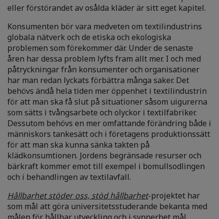
eller förstörandet av osålda kläder är sitt eget kapitel.
Konsumenten bör vara medveten om textilindustrins
globala nätverk och de etiska och ekologiska
problemen som förekommer där. Under de senaste
åren har dessa problem lyfts fram allt mer. I och med
påtryckningar från konsumenter och organisationer
har man redan lyckats förbättra många saker. Det
behövs ändå hela tiden mer öppenhet i textilindustrin
för att man ska få slut på situationer såsom uigurerna
som sätts i tvångsarbete och olyckor i textilfabriker.
Dessutom behövs en mer omfattande förändring både i
människors tankesätt och i företagens produktionssätt
för att man ska kunna sänka takten på
klädkonsumtionen. Jordens begränsade resurser och
bärkraft kommer emot till exempel i bomullsodlingen
och i behandlingen av textilavfall.
Hållbarhet stöder oss, stöd hållbarhet
-projektet har
som mål att göra universitetsstuderande bekanta med
målen för hållbar utveckling och i synnerhet mål