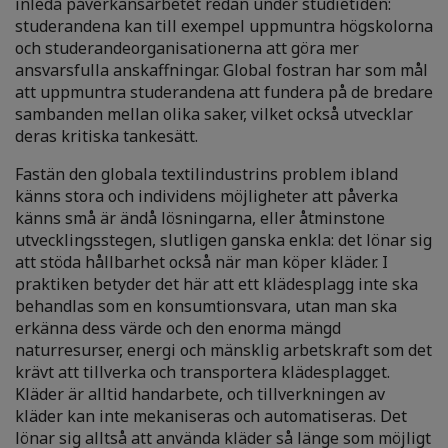
inleda påverkansarbetet redan under studietiden:
studerandena kan till exempel uppmuntra högskolorna
och studerandeorganisationerna att göra mer
ansvarsfulla anskaffningar. Global fostran har som mål
att uppmuntra studerandena att fundera på de bredare
sambanden mellan olika saker, vilket också utvecklar
deras kritiska tankesätt.
Fastän den globala textilindustrins problem ibland
känns stora och individens möjligheter att påverka
känns små är ändå lösningarna, eller åtminstone
utvecklingsstegen, slutligen ganska enkla: det lönar sig
att stöda hållbarhet också när man köper kläder. I
praktiken betyder det här att ett klädesplagg inte ska
behandlas som en konsumtionsvara, utan man ska
erkänna dess värde och den enorma mängd
naturresurser, energi och mänsklig arbetskraft som det
krävt att tillverka och transportera klädesplagget.
Kläder är alltid handarbete, och tillverkningen av
kläder kan inte mekaniseras och automatiseras. Det
lönar sig alltså att använda kläder så länge som möjligt