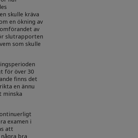
des
en skulle kräva
som en ökning av
enomförandet av
ör slutrapporten
 vem som skulle
ringsperioden
t för över 30
ande finns det
 rikta en ännu
tt minska
kontinuerligt
dra examen i
s att
s några bra