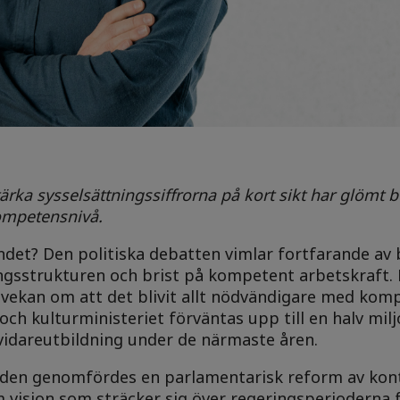
stärka sysselsättningssiffrorna på kort sikt har glömt 
kompetensnivå.
ndet? Den politiska debatten vimlar fortfarande a
ringsstrukturen och brist på kompetent arbetskraft
tvekan om att det blivit allt nödvändigare med kom
 och kulturministeriet förväntas upp till en halv mil
idareutbildning under de närmaste åren.
den genomfördes en parlamentarisk reform av kont
 vision som sträcker sig över regeringsperioderna 