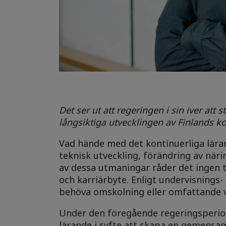
Det ser ut att regeringen i sin iver att 
långsiktiga utvecklingen av Finlands 
Vad hände med det kontinuerliga lära
teknisk utveckling, förändring av nä
av dessa utmaningar råder det ingen 
och karriärbyte. Enligt undervisnings-
behöva omskolning eller omfattande v
Under den föregående regeringsperio
lärande i syfte att skapa en gemensam