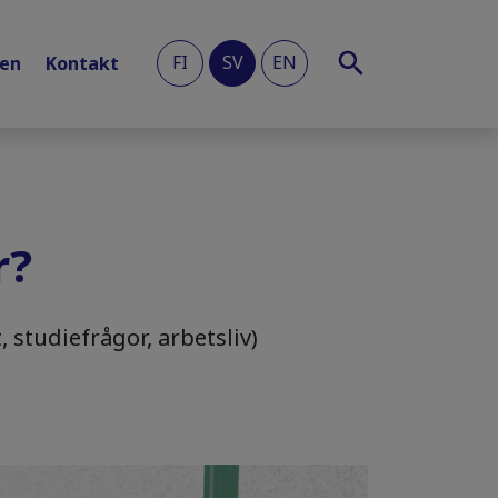
FI
SV
EN
len
Kontakt
r?
 studiefrågor, arbetsliv)