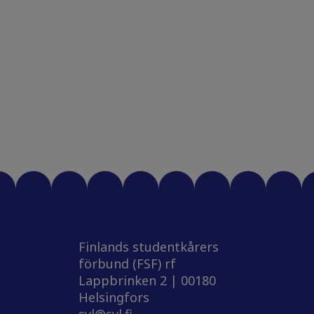
Finlands studentkårers
förbund (FSF) rf
Lappbrinken 2 | 00180
Helsingfors
syl@syl.fi