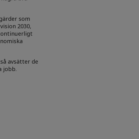
tgärder som
vision 2030,
ontinuerligt
konomiska
kså avsätter de
a jobb.