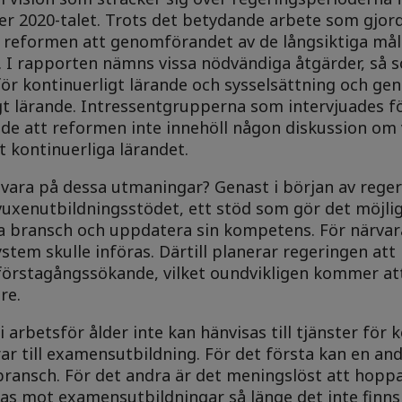
er 2020-talet. Trots det betydande arbete som gjor
 reformen att genomförandet av de långsiktiga mål
g. I rapporten nämns vissa nödvändiga åtgärder, så 
 för kontinuerligt lärande och sysselsättning och g
gt lärande. Intressentgrupperna som intervjuades f
nde att reformen inte innehöll någon diskussion om
t kontinuerliga lärandet.
vara på dessa utmaningar? Genast i början av rege
 vuxenutbildningsstödet, ett stöd som gör det möjlig
ta bransch och uppdatera sin kompetens. För närvar
ystem skulle införas. Därtill planerar regeringen att
l förstagångssökande, vilket oundvikligen kommer a
re.
i arbetsför ålder inte kan hänvisas till tjänster för 
r till examensutbildning. För det första kan en an
 bransch. För det andra är det meningslöst att hoppa
ktas mot examensutbildningar så länge det inte finn