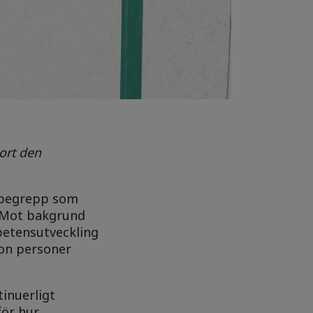
bort den
v begrepp som
. Mot bakgrund
petensutveckling
jon personer
inuerligt
för hur