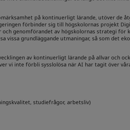
pmärksamhet på kontinuerligt lärande, utöver de å
eringen förbinder sig till högskolornas projekt Digi
r och genomförandet av högskolornas strategi för k
lösa vissa grundläggande utmaningar, så som det e
vecklingen av kontinuerligt lärande på allvar och oc
r vi inte förbli sysslolösa när AI har tagit över vår
ngskvalitet, studiefrågor, arbetsliv)