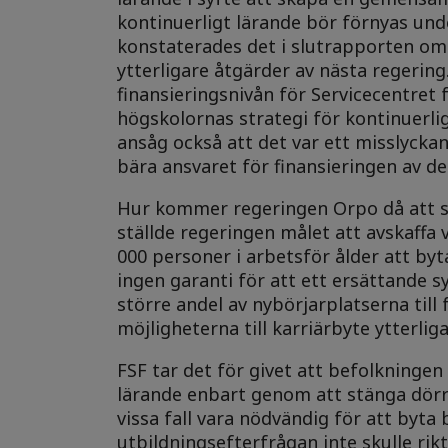
kontinuerligt lärande bör förnyas und
konstaterades det i slutrapporten om
ytterligare åtgärder av nästa regerin
finansieringsnivån för Servicecentret
högskolornas strategi för kontinuerli
ansåg också att det var ett misslycka
bära ansvaret för finansieringen av de
Hur kommer regeringen Orpo då att s
ställde regeringen målet att avskaffa
000 personer i arbetsför ålder att by
ingen garanti för att ett ersättande s
större andel av nybörjarplatserna til
möjligheterna till karriärbyte ytterliga
FSF tar det för givet att befolkningen 
lärande enbart genom att stänga dörra
vissa fall vara nödvändig för att byta
utbildningsefterfrågan inte skulle ri