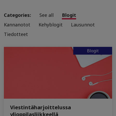
Categories:
See all
Blogit
Kannanotot
Kehyblogit
Lausunnot
Tiedotteet
Blogit
Viestintäharjoittelussa
ylioppilasliikkeellä