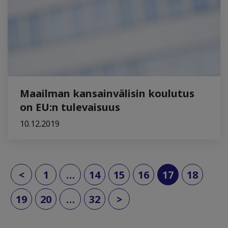
Maailman kansainvälisin koulutus
on EU:n tulevaisuus
10.12.2019
(current)
<
1
…
14
15
16
17
18
19
20
…
32
>