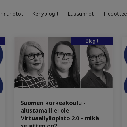
annanotot
Kehyblogit
Lausunnot
Tiedottee
Blogit
Suomen korkeakoulu -
alustamalli ei ole
Virtuaaliyliopisto 2.0 – mikä
se sitten on?