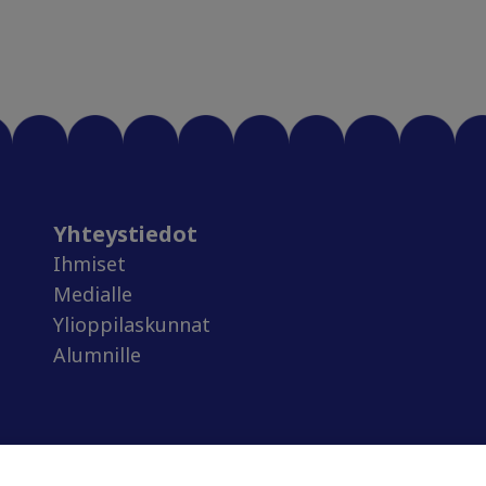
Yhteystiedot
Ihmiset
Medialle
Ylioppilaskunnat
Alumnille