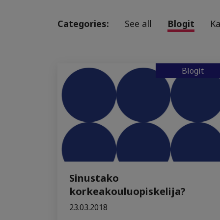
Categories:
See all
Blogit
K
Blogit
Sinustako
korkeakouluopiskelija?
23.03.2018