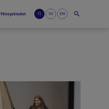
FI
SV
EN
Yhteystiedot