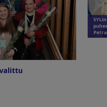
SYLin
puhee
Petra
valittu