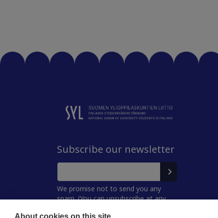
Subscribe our newsletter
We promise not to send you any
spam. (You can unsubscribe at any
time.)
About cookies on this site