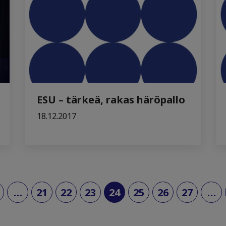
ESU – tärkeä, rakas häröpallo
18.12.2017
(current)
…
21
22
23
24
25
26
27
…