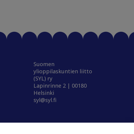
Suomen
ylioppilaskuntien liitto
(SYL) ry
Lapinrinne 2 | 00180
Helsinki
syl@syl.fi