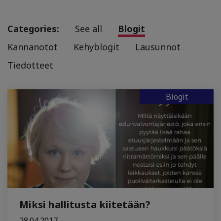
Categories:
See all
Blogit
Kannanotot
Kehyblogit
Lausunnot
Tiedotteet
Blogit
Miksi hallitusta kiitetään?
28.04.2017