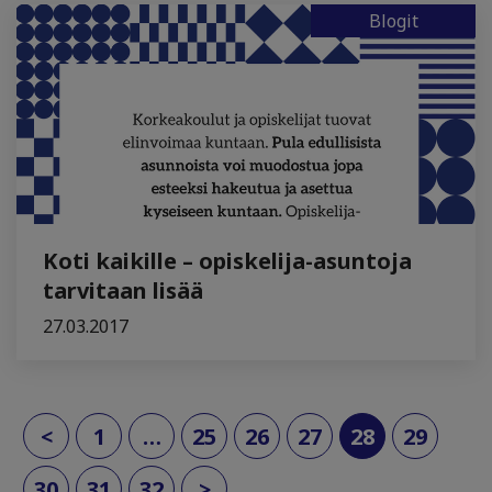
Blogit
Koti kaikille – opiskelija-asuntoja
tarvitaan lisää
27.03.2017
(current)
<
1
…
25
26
27
28
29
30
31
32
>