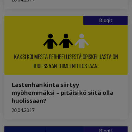
Blogit
Lastenhankinta siirtyy
myöhemmäksi – pitäisikö siitä olla
huolissaan?
20.04.2017
Blogit