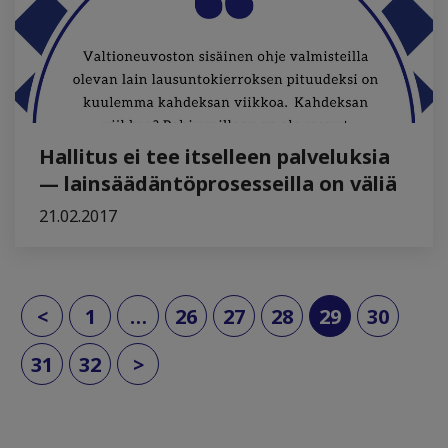
Hallitus ei tee itselleen palveluksia
— lainsäädäntöprosesseilla on väliä
21.02.2017
(current)
<
1
…
26
27
28
29
30
31
32
>