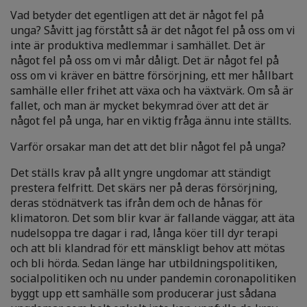
Vad betyder det egentligen att det är något fel på
unga? Såvitt jag förstått så är det något fel på oss om vi
inte är produktiva medlemmar i samhället. Det är
något fel på oss om vi mår dåligt. Det är något fel på
oss om vi kräver en bättre försörjning, ett mer hållbart
samhälle eller frihet att växa och ha växtvärk. Om så är
fallet, och man är mycket bekymrad över att det är
något fel på unga, har en viktig fråga ännu inte ställts.
Varför orsakar man det att det blir något fel på unga?
Det ställs krav på allt yngre ungdomar att ständigt
prestera felfritt. Det skärs ner på deras försörjning,
deras stödnätverk tas ifrån dem och de hånas för
klimatoron. Det som blir kvar är fallande väggar, att äta
nudelsoppa tre dagar i rad, långa köer till dyr terapi
och att bli klandrad för ett mänskligt behov att mötas
och bli hörda. Sedan länge har utbildningspolitiken,
socialpolitiken och nu under pandemin coronapolitiken
byggt upp ett samhälle som producerar just sådana