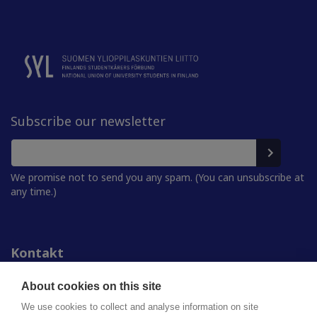
Subscribe our newsletter
We promise not to send you any spam. (You can unsubscribe at
any time.)
Kontakt
Personer
För media
About cookies on this site
Studentkårerna
We use cookies to collect and analyse information on site