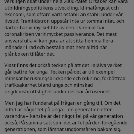
verkligen ökat under hela 2000-talet. Orsaker kan vara
utbildningspolitikens utveckling, klimatångest och
ekonomi, som oftare varit ostabil än stabil under vår
livstid. Framtidstron uppstår inte ur tomma intet, och
därför har vi mycket lite av den. Däremot har
coronakrisen varit mycket passiverande. Det mest
ansvarsfulla vi kan göra är att sitta hemma flera
månader i rad och beställa mat hem alltid när
plånboken tillåter det.
Visst finns det också tecken på att det i själva verket
går bättre för unga. Tecken på det är till exempel
minskat berusningsdrickande och rökning, förbättrad
trafiksäkerhet bland unga och minskad
ungdomsbrottslighet under det här årtusendet.
Men jag har funderat på frågan en gång till. Om det
alltid är något fel på unga – en generation efter
varandra – kanske är det något fel på vår generation
också. På samma sätt som det är fel på den föregående
generationen, som lämnat ungdomsåren bakom sig.