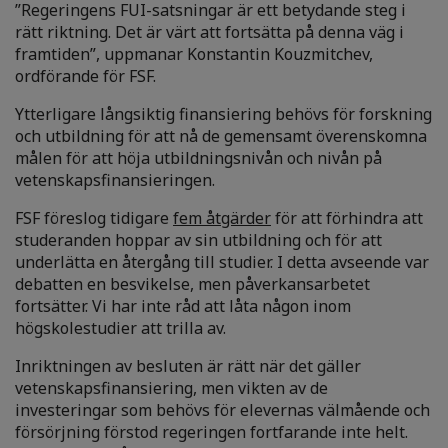
”Regeringens FUI-satsningar är ett betydande steg i
rätt riktning. Det är värt att fortsätta på denna väg i
framtiden”, uppmanar Konstantin Kouzmitchev,
ordförande för FSF.
Ytterligare långsiktig finansiering behövs för forskning
och utbildning för att nå de gemensamt överenskomna
målen för att höja utbildningsnivån och nivån på
vetenskapsfinansieringen.
FSF föreslog tidigare
fem åtgärder
för att förhindra att
studeranden hoppar av sin utbildning och för att
underlätta en återgång till studier. I detta avseende var
debatten en besvikelse, men påverkansarbetet
fortsätter. Vi har inte råd att låta någon inom
högskolestudier att trilla av.
Inriktningen av besluten är rätt när det gäller
vetenskapsfinansiering, men vikten av de
investeringar som behövs för elevernas välmående och
försörjning förstod regeringen fortfarande inte helt.