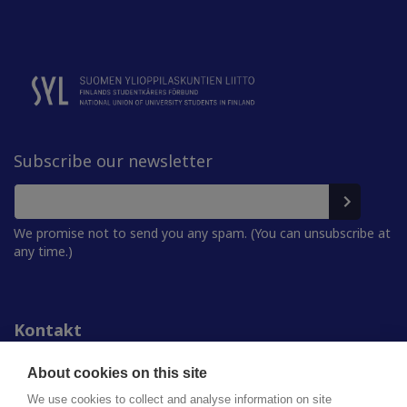
Subscribe our newsletter
We promise not to send you any spam. (You can unsubscribe at
any time.)
Kontakt
Personer
För media
About cookies on this site
Studentkårerna
We use cookies to collect and analyse information on site