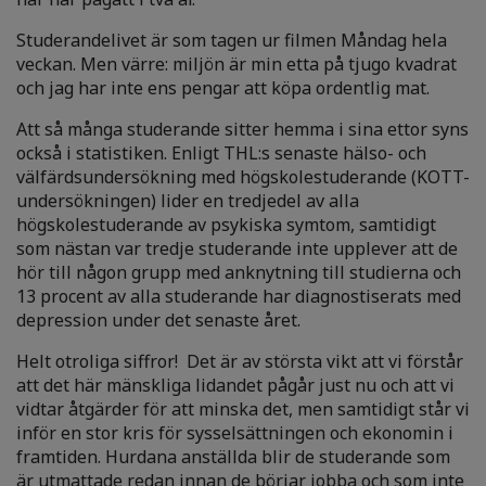
Studerandelivet är som tagen ur filmen Måndag hela
veckan. Men värre: miljön är min etta på tjugo kvadrat
och jag har inte ens pengar att köpa ordentlig mat.
Att så många studerande sitter hemma i sina ettor syns
också i statistiken. Enligt THL:s senaste hälso- och
välfärdsundersökning med högskolestuderande (KOTT-
undersökningen) lider en tredjedel av alla
högskolestuderande av psykiska symtom, samtidigt
som nästan var tredje studerande inte upplever att de
hör till någon grupp med anknytning till studierna och
13 procent av alla studerande har diagnostiserats med
depression under det senaste året.
Helt otroliga siffror! Det är av största vikt att vi förstår
att det här mänskliga lidandet pågår just nu och att vi
vidtar åtgärder för att minska det, men samtidigt står vi
inför en stor kris för sysselsättningen och ekonomin i
framtiden. Hurdana anställda blir de studerande som
är utmattade redan innan de börjar jobba och som inte