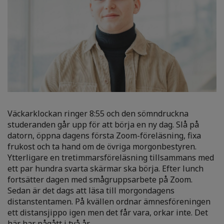
Väckarklockan ringer 8:55 och den sömndruckna
studeranden går upp för att börja en ny dag. Slå på
datorn, öppna dagens första Zoom-föreläsning, fixa
frukost och ta hand om de övriga morgonbestyren.
Ytterligare en tretimmarsföreläsning tillsammans med
ett par hundra svarta skärmar ska börja. Efter lunch
fortsätter dagen med smågruppsarbete på Zoom.
Sedan är det dags att läsa till morgondagens
distanstentamen. På kvällen ordnar ämnesföreningen
ett distansjippo igen men det får vara, orkar inte. Det
här har pågått i två år.