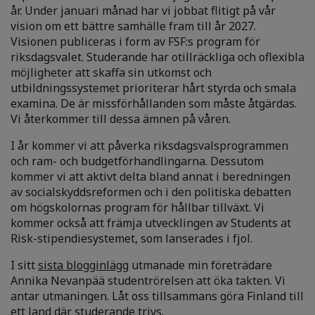
år. Under januari månad har vi jobbat flitigt på vår
vision om ett bättre samhälle fram till år 2027.
Visionen publiceras i form av FSF:s program för
riksdagsvalet. Studerande har otillräckliga och oflexibla
möjligheter att skaffa sin utkomst och
utbildningssystemet prioriterar hårt styrda och smala
examina. De är missförhållanden som måste åtgärdas.
Vi återkommer till dessa ämnen på våren.
I år kommer vi att påverka riksdagsvalsprogrammen
och ram- och budgetförhandlingarna. Dessutom
kommer vi att aktivt delta bland annat i beredningen
av socialskyddsreformen och i den politiska debatten
om högskolornas program för hållbar tillväxt. Vi
kommer också att främja utvecklingen av Students at
Risk-stipendiesystemet, som lanserades i fjol.
I sitt
sista blogginlägg
utmanade min företrädare
Annika Nevanpää studentrörelsen att öka takten. Vi
antar utmaningen. Låt oss tillsammans göra Finland till
ett land där studerande trivs.