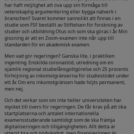
har haft möjlighet att öva upp sin förmåga till
vetenskaplig argumentering eller bygga nätverk i
branschen? Svaret kommer sannolikt att finnas i en
studie som FSF beställt av Stiftelsen för forskning av
studier och utbildning Otus och som ska göras i år. Min
gissning är att en Zoom-examen inte når upp till
standarden för en akademisk examen.
Men vad gör regeringen? Ganska lite, i praktiken
ingenting. Enskilda coronastöd, utredning om en
ojämlik regional studielånsgottgörelse och 25 procents
förhöjning av inkomstgränserna för studiestödet under
ett år. Om ens inkomstgränsen hade höjts permanent,
men nej.
Och det verkar som om inte heller universiteten har
mycket till övers för regeringen. De får krav på att öka
startplatserna och antalet internationella
examensstuderande samtidigt som de ska främja
digitaliseringen och tillgängligheten. Allt detta är
ytterst bra och nödvändigt, men finansieringen är