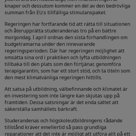
knaper och dessutom kommer en del av den bedrövliga
summan från EU:s tillfälliga stimulanspaket.
Regeringen har fortfarande tid att rätta till situationen
och återupprätta studerandenas tro på en bättre
morgondag. I april ordnas den sista förhandlingen om
budgetramarna under den innevarande
regeringsperioden. Där har regeringen möjlighet att
omsätta sina ord i praktiken och lyfta utbildningen
tillbaka till den plats som den förtjänar, genomföra
terapigarantin, som har ett stort stöd, och ta titeln som
den mest klimatvänliga regeringen hittills.
Att satsa på utbildning, välbefinnande och klimatet är
en investering som inte längre kan skjutas upp på
framtiden. Dessa satsningar är det enda sättet att
säkerställa samhällets bärkraft.
Studerandenas och högskoleutbildningens rådande
tillstånd kräver emellertid så pass grundliga
reparationer att det inte är möjligt att utföra allt på ett