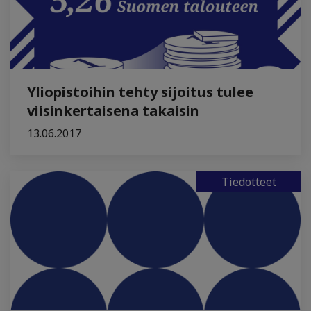
Yliopistoihin tehty sijoitus tulee
viisinkertaisena takaisin
13.06.2017
Tiedotteet