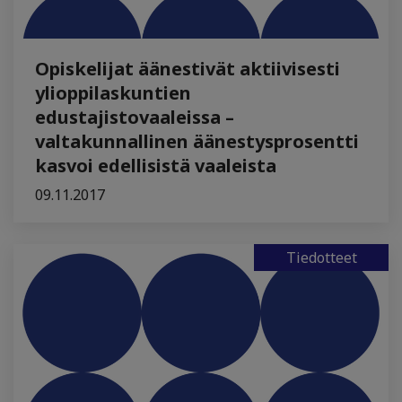
Opiskelijat äänestivät aktiivisesti
ylioppilaskuntien
edustajistovaaleissa –
valtakunnallinen äänestysprosentti
kasvoi edellisistä vaaleista
09.11.2017
Tiedotteet