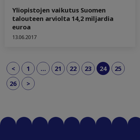
Yliopistojen vaikutus Suomen
talouteen arviolta 14,2 miljardia
euroa
13.06.2017
(current)
<
1
…
21
22
23
24
25
26
>