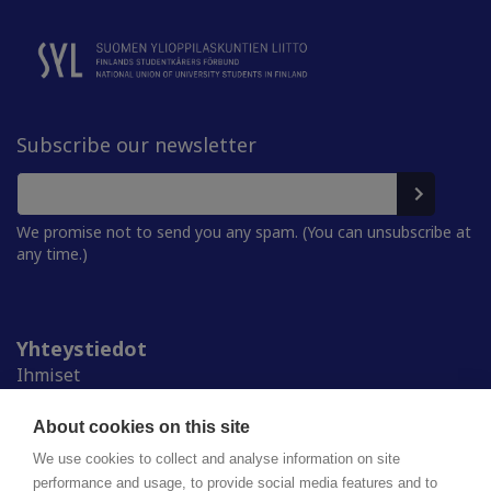
Subscribe our newsletter
We promise not to send you any spam. (You can unsubscribe at
any time.)
Yhteystiedot
Ihmiset
Medialle
Ylioppilaskunnat
About cookies on this site
Alumnille
We use cookies to collect and analyse information on site
performance and usage, to provide social media features and to