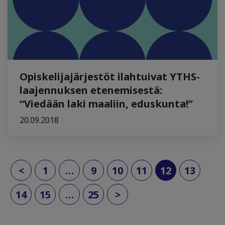
Opiskelijajärjestöt ilahtuivat YTHS-
laajennuksen etenemisestä:
“Viedään laki maaliin, eduskunta!”
20.09.2018
(current)
<
1
…
9
10
11
12
13
14
15
…
25
>