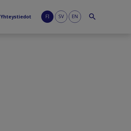
FI
SV
EN
Yhteystiedot