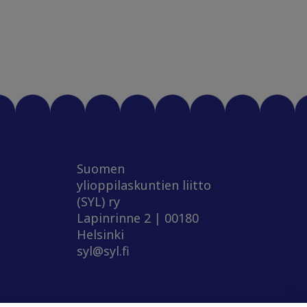
Suomen
ylioppilaskuntien liitto
(SYL) ry
Lapinrinne 2 | 00180
Helsinki
syl@syl.fi