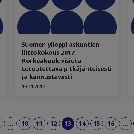
Suomen ylioppilaskuntien
liittokokous 2017:
Korkeakouluvisiota
toteutettava pitkäjänteisesti
ja kannustavasti
18.11.2017
(current)
…
10
11
12
13
14
15
16
…