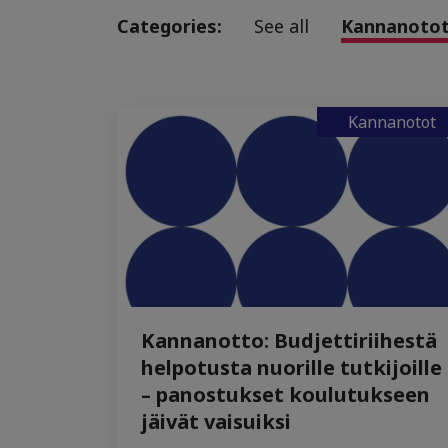
Categories:
See all
Kannanoto
Kannanotot
Kannanotto: Budjettiriihestä
helpotusta nuorille tutkijoille
– panostukset koulutukseen
jäivät vaisuiksi