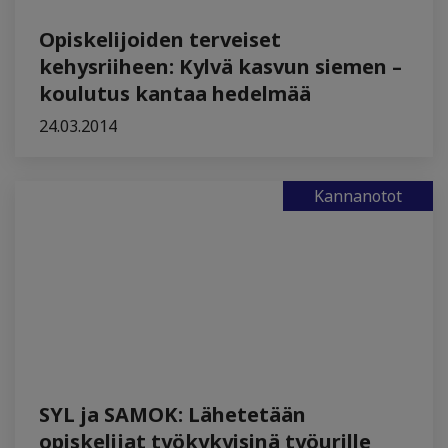
Opiskelijoiden terveiset
kehysriiheen: Kylvä kasvun siemen –
koulutus kantaa hedelmää
24.03.2014
Kannanotot
SYL ja SAMOK: Lähetetään
opiskelijat työkykyisinä työurille