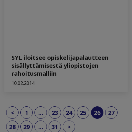
SYL iloitsee opiskelijapalautteen
sisällyttämisestä yliopistojen
rahoitusmalliin
10.02.2014
(current)
<
1
…
23
24
25
26
27
28
29
…
31
>