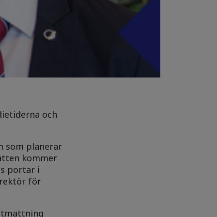
dietiderna och
em som planerar
ssätten kommer
s portar i
rektör för
 utmattning