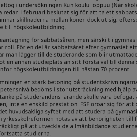
ltog i undersökningen Kun koulu loppuu (När skola
edan i februari beslutat sig för att ta ett sabbatså
jämnar skillnaderna mellan könen dock ut sig, efter
 till högskoleutbildning.
eantagning för sabbatsåren, men särskilt i gymnasi
r roll. För en del är sabbatsåret efter gymnasiet et
är man lägger till de studerande som blir utmattad
t en annan studieplats än sitt första val till denna s
för högskoleutbildningen till nästan 70 procent.
ömningen en stark betoning på studentskrivningarn
petensnivå bedöms i stor utsträckning med hjälp a
tanke på studerandens lärande skulle vara befogat 
n, inte en enskild prestation. FSF oroar sig för att
det huvudsakliga syftet med att studera på gymnasi
 yrkesskolreformen hotas av att behörigheten till f
räckligt på att utveckla de allmänbildande studiern
ortsatta studierna.