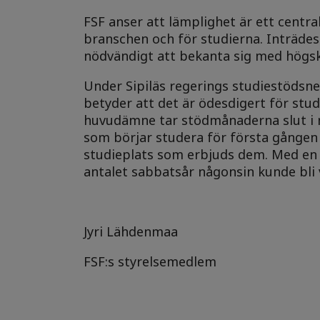
FSF anser att lämplighet är ett centr
branschen och för studierna. Inträde
nödvändigt att bekanta sig med högsko
Under Sipiläs regerings studiestödsn
betyder att det är ödesdigert för stu
huvudämne tar stödmånaderna slut i 
som börjar studera för första gånge
studieplats som erbjuds dem. Med en s
antalet sabbatsår någonsin kunde bli 
Jyri Lähdenmaa
FSF:s styrelsemedlem