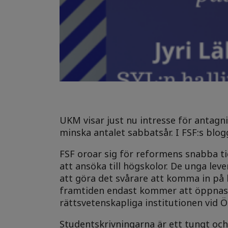
UKM visar just nu intresse för antagni
minska antalet sabbatsår. I FSF:s blo
FSF oroar sig för reformens snabba ti
att ansöka till högskolor. De unga lev
att göra det svårare att komma in på h
framtiden endast kommer att öppnas f
rättsvetenskapliga institutionen vid Ö
Studentskrivningarna är ett tungt oc