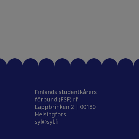
Finlands studentkårers
förbund (FSF) rf
Lappbrinken 2 | 00180
Helsingfors
syl@syl.fi