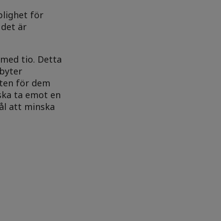
plighet för
 det är
med tio. Detta
 byter
ten för dem
ska ta emot en
ål att minska