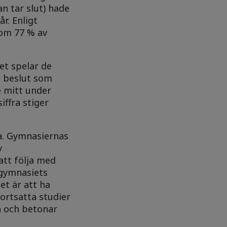
n tar slut) hade
r. Enligt
som 77 % av
et spelar de
t beslut som
e mitt under
iffra stiger
a. Gymnasiernas
v
att följa med
 gymnasiets
et är att ha
ortsatta studier
a och betonar