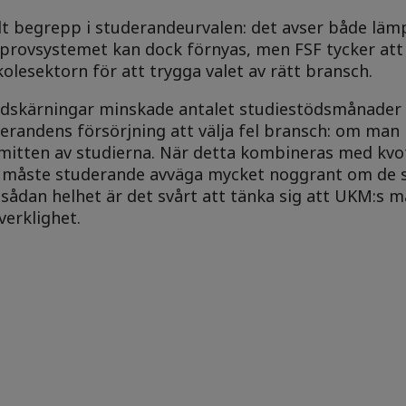
alt begrepp i studerandeurvalen: det avser både läm
sprovsystemet kan dock förnyas, men FSF tycker att
lesektorn för att trygga valet av rätt bransch.
edskärningar minskade antalet studiestödsmånader 
derandens försörjning att välja fel bransch: om man
mitten av studierna. När detta kombineras med kvo
n måste studerande avväga mycket noggrant om de 
ådan helhet är det svårt att tänka sig att UKM:s m
verklighet.