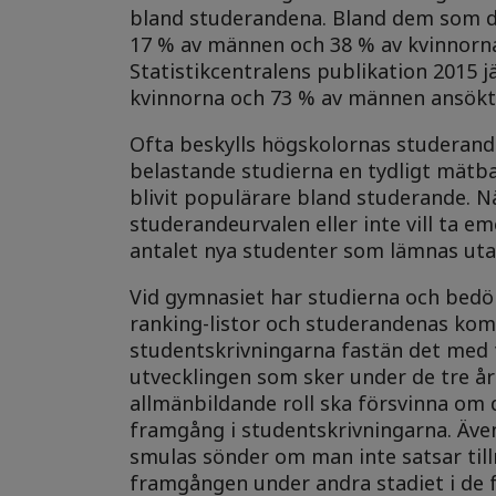
bland studerandena. Bland dem som de
17 % av männen och 38 % av kvinnorna r
Statistikcentralens publikation 2015 
kvinnorna och 73 % av männen ansökte
Ofta beskylls högskolornas studerand
belastande studierna en tydligt mätba
blivit populärare bland studerande. N
studerandeurvalen eller inte vill ta emo
antalet nya studenter som lämnas utan
Vid gymnasiet har studierna och bed
ranking-listor och studerandenas kom
studentskrivningarna fastän det med 
utvecklingen som sker under de tre åre
allmänbildande roll ska försvinna om 
framgång i studentskrivningarna. Även
smulas sönder om man inte satsar till
framgången under andra stadiet i de f