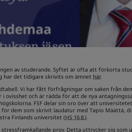
ngen av studerande. Syftet är ofta att förkorta stu
gg har det tidigare skrivits om ämnet
här
.
dtabell. Vi har fått förfrågningar om saken från d
er i ovisshet och är rädda för att de nya antagning
ögskolorna. FSF delar sin oro över att universitetet
ör dem som skrivit laudatur med Tapio Määttä, di
stra Finlands universitet (
HS 16.8.
).
h stressframkallande prov. Detta uttrycker sig som