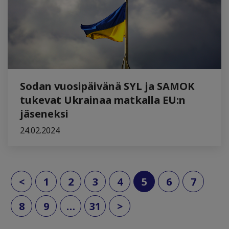
Sodan vuosipäivänä SYL ja SAMOK
tukevat Ukrainaa matkalla EU:n
jäseneksi
24.02.2024
(current)
<
1
2
3
4
5
6
7
8
9
…
31
>