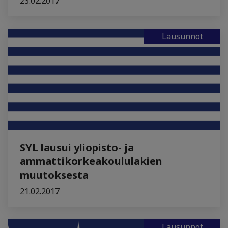
23.02.2017
Lausunnot
SYL lausui yliopisto- ja
ammattikorkeakoululakien
muutoksesta
21.02.2017
Lausunnot