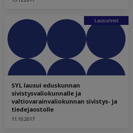
Lausunnot
SYL lausui eduskunnan
sivistysvaliokunnalle ja
valtiovarainvaliokunnan sivistys- ja
tiedejaostolle
11.10.2017