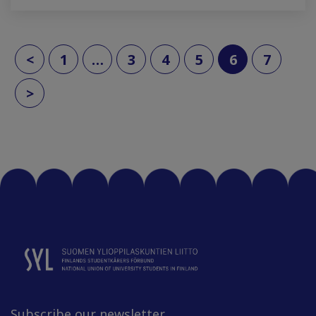
(current)
<
1
…
3
4
5
6
7
>
Subscribe our newsletter