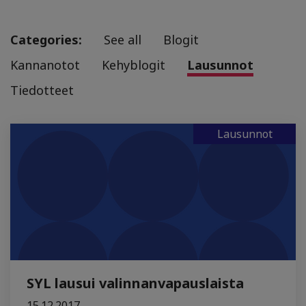
Categories:
See all
Blogit
Kannanotot
Kehyblogit
Lausunnot
Tiedotteet
Lausunnot
SYL lausui valinnanvapauslaista
15.12.2017