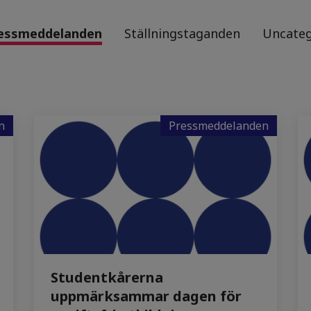
essmeddelanden
Ställningstaganden
Uncateg
n
Pressmeddelanden
Studentkårerna
uppmärksammar dagen för