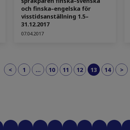
språkparen finska–svenska
och finska–engelska för
visstidsanställning 1.5–
31.12.2017
07.04.2017
(current)
<
1
…
10
11
12
13
14
>