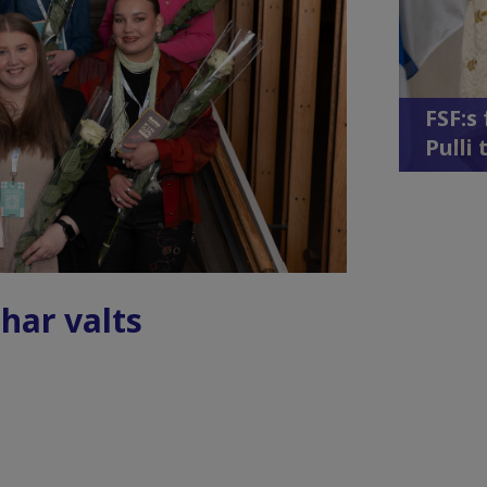
FSF:s
Pulli 
 har valts