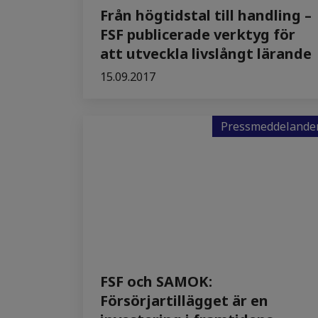
Från högtidstal till handling –
FSF publicerade verktyg för
att utveckla livslångt lärande
15.09.2017
Pressmeddelande
FSF och SAMOK:
Försörjartillägget är en