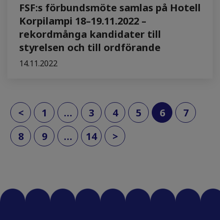
FSF:s förbundsmöte samlas på Hotell
Korpilampi 18–19.11.2022 –
rekordmånga kandidater till
styrelsen och till ordförande
14.11.2022
(current)
<
1
…
3
4
5
6
7
8
9
…
14
>