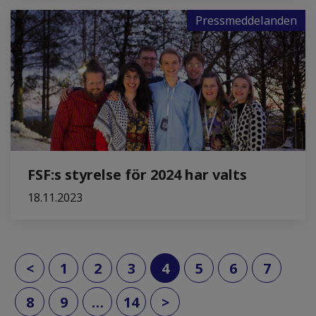
Pressmeddelanden
FSF:s styrelse för 2024 har valts
18.11.2023
(current)
<
1
2
3
4
5
6
7
8
9
…
14
>