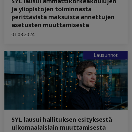
SYL lausui ammattikorkeakoulujen
ja yliopistojen toiminnasta
perittävistä maksuista annettujen
asetusten muuttamisesta
01.03.2024
Lausunnot
SYL lausui hallituksen esityksestä
ulkomaalaislain muuttamisesta