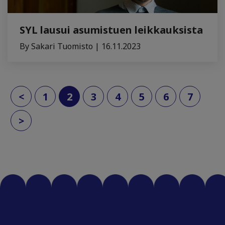
SYL lausui asumistuen leikkauksista
By Sakari Tuomisto | 16.11.2023
(current)
<
1
2
3
4
5
6
7
>