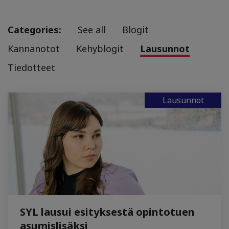
Categories:
See all
Blogit
Kannanotot
Kehyblogit
Lausunnot
Tiedotteet
Lausunnot
SYL lausui esityksestä opintotuen
asumislisäksi