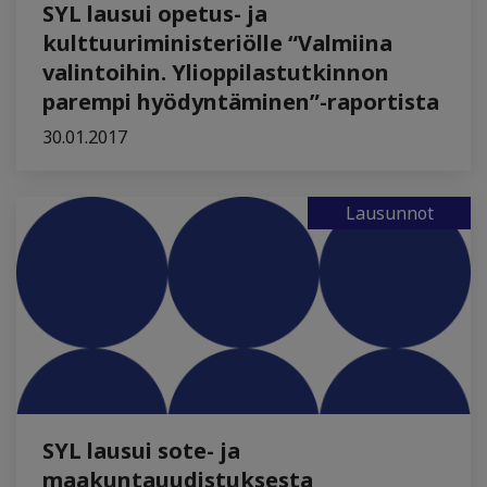
SYL lausui opetus- ja
kulttuuriministeriölle “Valmiina
valintoihin. Ylioppilastutkinnon
parempi hyödyntäminen”-raportista
30.01.2017
Lausunnot
SYL lausui sote- ja
maakuntauudistuksesta