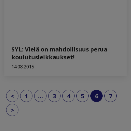
SYL: Vielä on mahdollisuus perua
koulutusleikkaukset!
14.08.2015
(current)
<
1
…
3
4
5
6
7
>