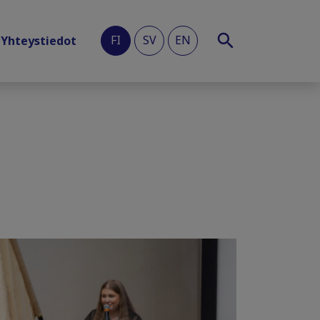
FI
SV
EN
Yhteystiedot