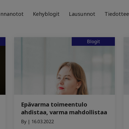
annanotot
Kehyblogit
Lausunnot
Tiedottee
Blogit
Epävarma toimeentulo
ahdistaa, varma mahdollistaa
By | 16.03.2022