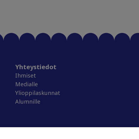
Yhteystiedot
Ihmiset
Medialle
Ylioppilaskunnat
Alumnille