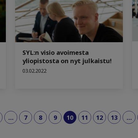
SYL:n visio avoimesta
yliopistosta on nyt julkaistu!
03.02.2022
(current)
…
7
8
9
10
11
12
13
…