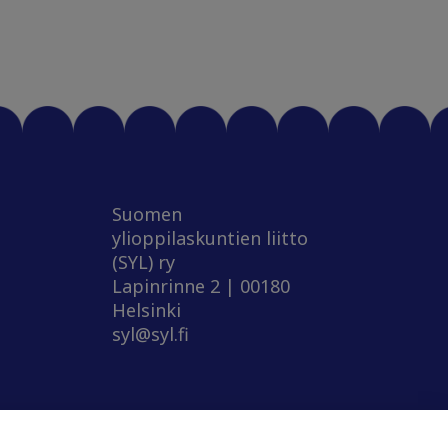
Suomen
ylioppilaskuntien liitto
(SYL) ry
Lapinrinne 2 | 00180
Helsinki
syl@syl.fi