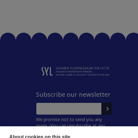
Subscribe our newsletter
We promise not to send you any
spam. (You can unsubscribe at any
time.)
About cookies on this site