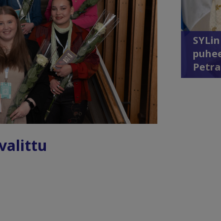
SYLin
puhee
Petra
valittu