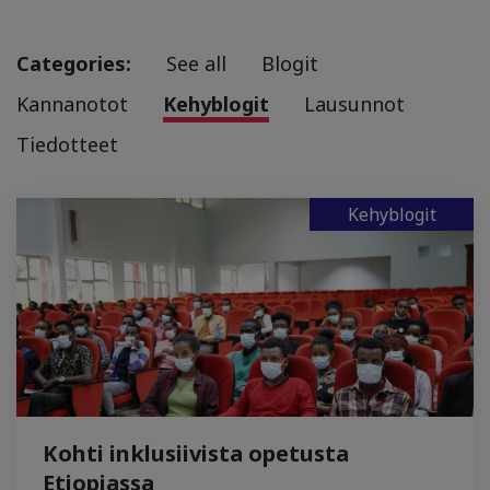
Categories:
See all
Blogit
Kannanotot
Kehyblogit
Lausunnot
Tiedotteet
Kehyblogit
Kohti inklusiivista opetusta
Etiopiassa