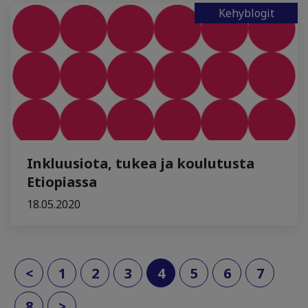
Kehyblogit
Inkluusiota, tukea ja koulutusta
Etiopiassa
18.05.2020
(current)
<
1
2
3
4
5
6
7
8
>