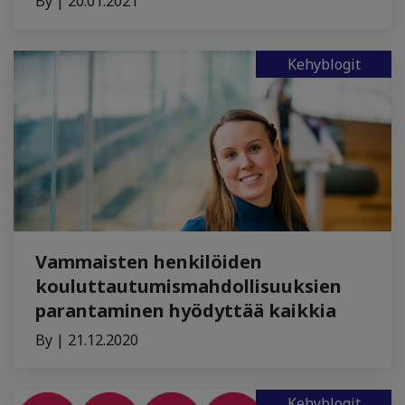
By | 20.01.2021
Kehyblogit
Vammaisten henkilöiden
kouluttautumismahdollisuuksien
parantaminen hyödyttää kaikkia
By | 21.12.2020
Kehyblogit