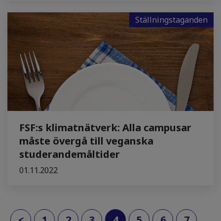
Ställningstaganden
FSF:s klimatnätverk: Alla campusar
måste övergå till veganska
studerandemåltider
01.11.2022
(current)
<
1
2
3
4
5
6
7