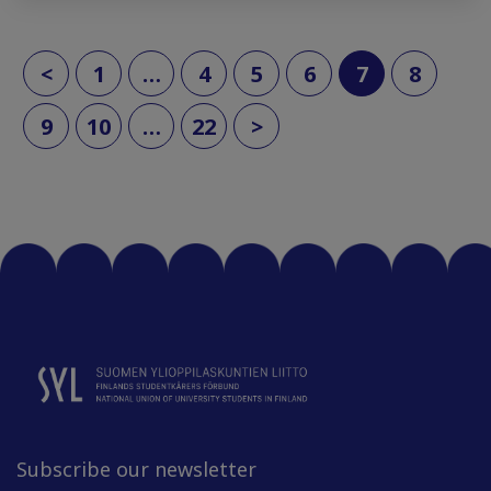
(current)
<
1
…
4
5
6
7
8
9
10
…
22
>
Subscribe our newsletter